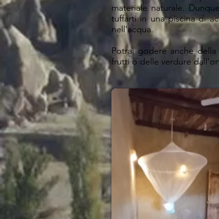
materiale naturale. Dunque
tuffarti in una piscina di
nell'acqua.
Potrai godere anche della m
frutti o delle verdure dall'or