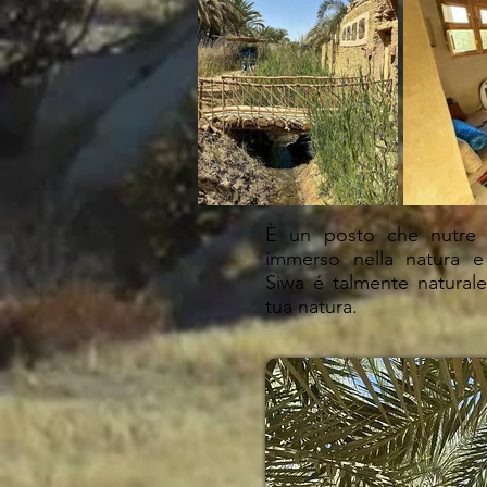
È un posto che nutre 
immerso nella natura e
Siwa é talmente naturale 
tua natura.