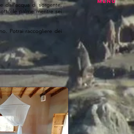
MENU
e dall'acqua di sorgente,
 sotto le palme mentre sei
no. Potrai raccogliere dei