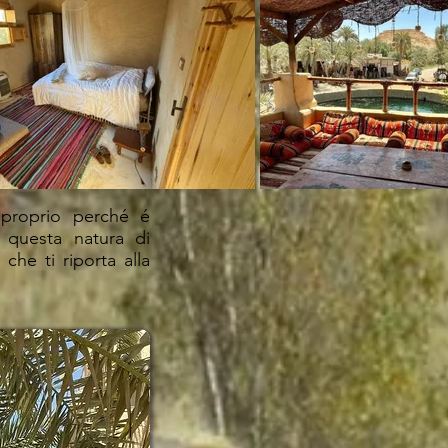
proprio perché é
 questa natura di
che ti riporta alla