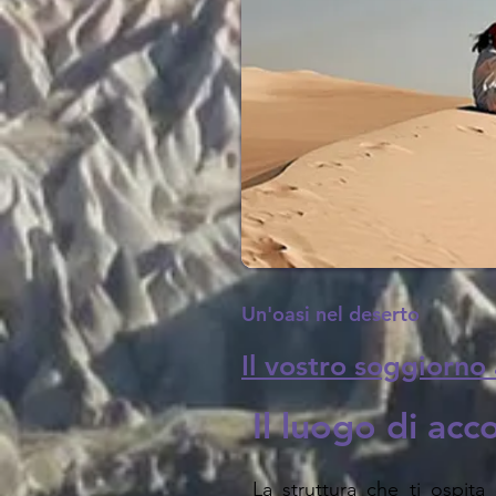
Un'oasi nel deserto
Il vostro soggiorno
Il luogo di ac
La struttura che ti ospita