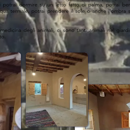
 potrai dormire su un letto fatto di palma, potrai ber
 acqua termale, potrai prendere il sole o anche l'ombra
edicina degli animali, ci sono tanti animali nel giardi
to.