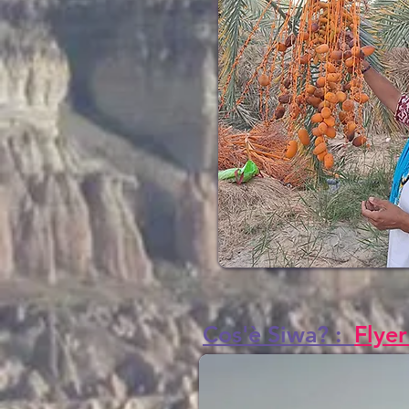
Cos'è Siwa? :
Flyer