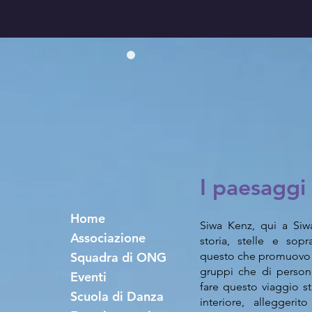
I paesaggi
Home
Siwa Kenz, qui a Siwa
Associazione
storia, stelle e sopr
Squadra di ONG
questo che promuovo e 
gruppi che di person
Eventi
fare questo viaggio st
Scuola di Danza
interiore, alleggeri