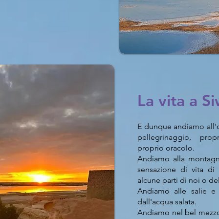
La vita a S
E dunque andiamo all'
pellegrinaggio, prop
proprio oracolo.
Andiamo alla montagn
sensazione di vita di
alcune parti di noi o del
Andiamo alle salie e 
dall'acqua salata.
Andiamo nel bel mezzo