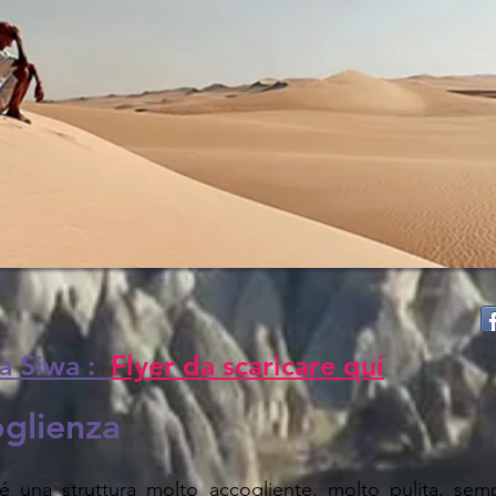
 a Siwa :
Flyer da scaricare qui
coglienza
 é una struttura molto accogliente, molto pulita, semp