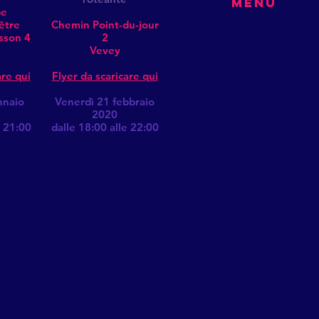
MENU
be
être
Chemin Point-du-jour
sson 4
2
Vevey
are qui
Flyer da scaricare qui
nnaio
Venerdì 21 febbraio
2020
e 21:00
dalle 18:00 alle 22:00