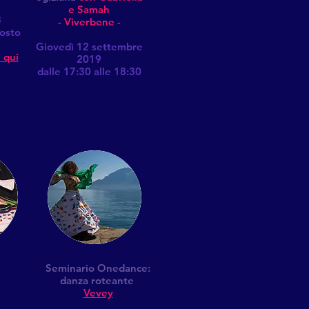
e Samah
3
- Viverbene -
osto
Giovedì 12 settembre
 qui
2019
dalle 17:30 alle 18:30
Seminario Onedance:
danza roteante
Vevey