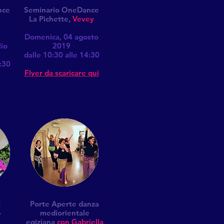
nce
Seminario OneDance
La Pichette,
Vevey
Domenica, 04 agosto
io
2019
dalle 10:30 alle 14:30
:30
Flyer da scaricare qui
t
Porte Aperte danza
,
mediorientale
egiziana
con Gabriella