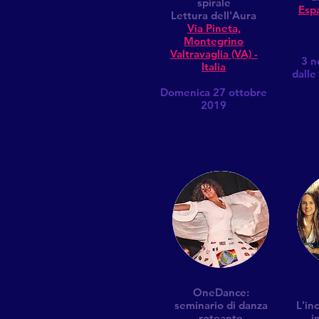
spirale
Esp
Lettura dell'Aura
Via Pineta,
Montegrino
Valtravaglia (VA) -
3 n
Italia
dalle
Domenica 27 ottobre
2019
OneDance:
seminario di danza
L'in
roteante
i