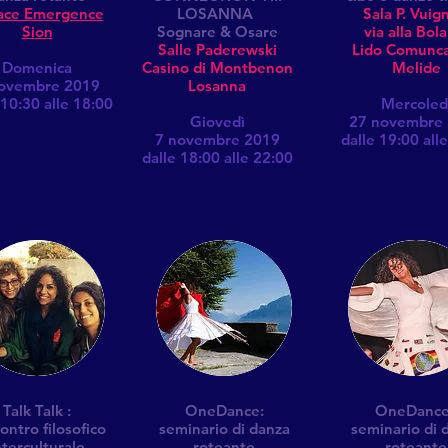
ace Emergence
LOSANNA
Sala P. Vuig
Sion
Sognare & Osare
via alla Bol
Salle Paderewski
Lido Comunca
Domenica
Casino di Montbenon
Melide
ovembre 2019
Losanna
 10:30 alle 18:00
Mercoled
Giovedì
27 novembre
7 novembre 2019
dalle 19:00 all
dalle 18:00 alle 22:00
Talk Talk :
OneDance:
OneDance
contro filosofico
seminario di danza
seminario di 
nterculturale
roteante
roteante