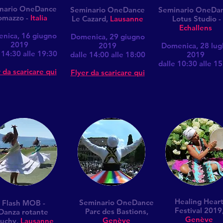
nario OneDance
Seminario OneDance
Seminario OneDa
omazzo -
Italia
Le Cazard,
Lausanne
Lotus Studio -
Echallens
nica, 16 giugno
Domenica, 29 giugno
2019
2019
Domenica, 28 lugl
 14:30 alle 19:30
dalle 14:00 alle 18:00
2019
dalle 10:30 alle 15
 da scaricare qui
Flyer da scaricare qui
Healing Hear
Seminario OneDance
Flash MOB -
Festival 2019
Parc des Bastions
,
Danza rotante
Genève
Genève
uchy,
Lausanne