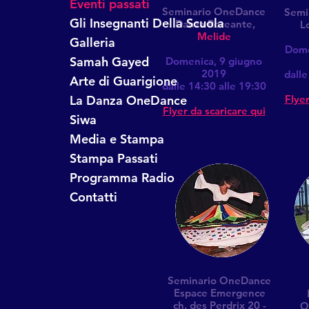
Eventi passati
Seminario OneDance
Semi
Gli Insegnanti Della Scuola
Danza Roteante,
L
Melide
Galleria
Dome
Samah Gayed
Domenica, 9 giugno
2019
dalle
Arte di Guarigione
dalle 14:30 alle 19:30
La Danza OneDance
Flyer
Flyer da scaricare qui
Siwa
Media e Stampa
Stampa Passati
Programma Radio
Contatti
Seminario OneDance
Espace Emergence
ch. des Perdrix 20 -
O