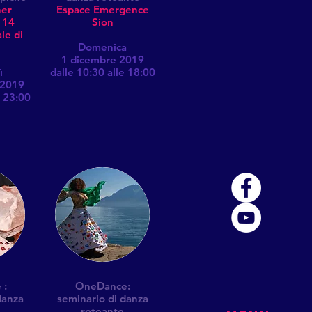
ner
Espace Emergence
a 14
Sion
le di
Domenica
1 dicembre 2019
ì
dalle 10:30 alle 18:00
 2019
e 23:00
 :
OneDance:
danza
seminario di danza
roteante