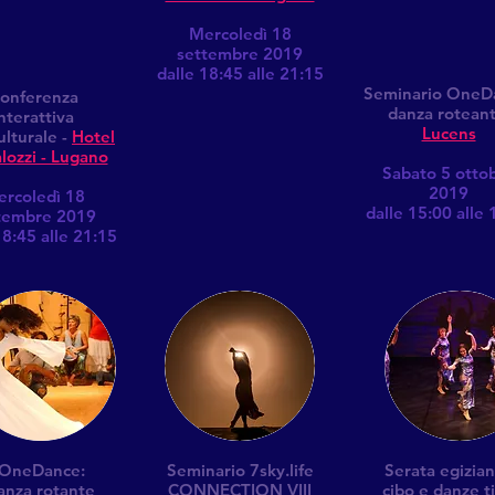
Mercoledì 18
settembre 2019
dalle 18:45 alle 21:15
Seminario OneD
onferenza
danza rotean
nterattiva
Lucens
ulturale -
Hotel
lozzi - Lugano
Sabato 5 otto
2019
rcoledì 18
dalle 15:00 alle 
tembre 2019
18:45 alle 21:15
OneDance:
Seminario 7sky.life
Serata egizia
anza rotante
CONNECTION VIII
cibo e danze t