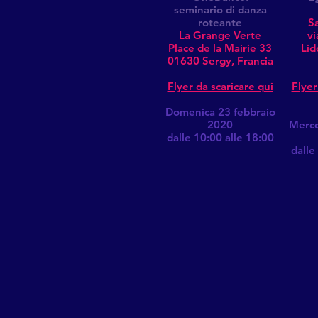
seminario di danza
roteante
Sa
La Grange Verte
vi
Place de la Mairie 33
Lid
01630 Sergy, Francia
Flyer da scaricare qui
Flyer
Domenica 23 febbraio
2020
Merco
dalle 10:00 alle 18:00
dalle