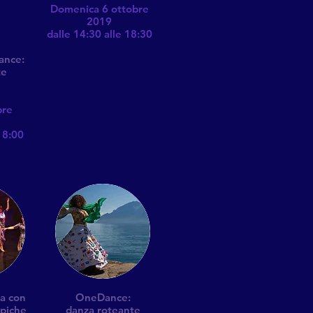
Domenica 6 ottobre
2019
dalle 14:30 alle 18:30
ance:
te
bre
18:00
na con
OneDance:
ipiche
danza roteante