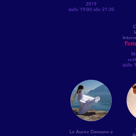
2019
dalle 19:00 alle 21:30
C
I
Interc
Pesta
Me
set
dalle 
Le Auree
Danzano a
d